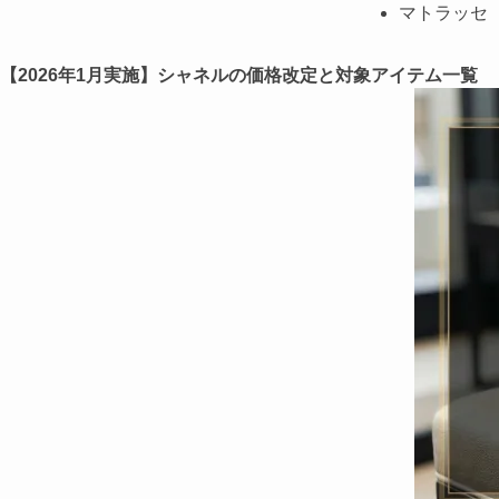
マトラッセ
ココクラッ
ボーイシャ
【2026年1月実施】シャネルの価格改定と対象アイテム一覧
CHANEL1
CHANEL2
財布（ロン
シャネルが
円安・為替
世界統一価
原材料費・
ラグジュア
次の値上げは
シャネルを