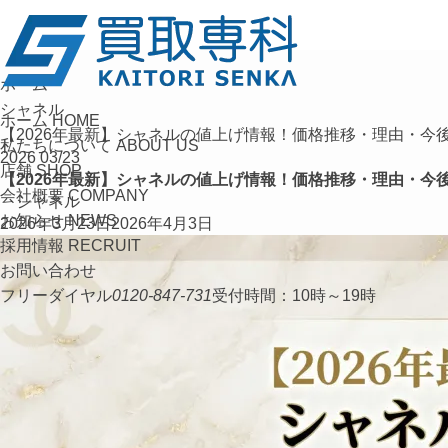
ホーム
シャネル
ホーム
HOME
【2026年最新】シャネルの値上げ情報！価格推移・理由・今
私たちについて
ABOUT US
2026
03/23
店舗
SHOP
【2026年最新】シャネルの値上げ情報！価格推移・理由・今
会社概要
COMPANY
シャネル
お知らせ
NEWS
2026年3月23日
2026年4月3日
採用情報
RECRUIT
お問い合わせ
フリーダイヤル
0120-847-731
受付時間：10時～19時