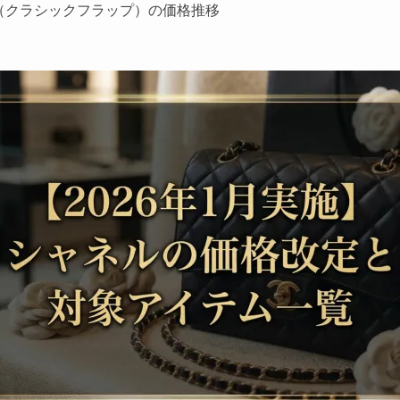
（クラシックフラップ）の価格推移
シュの価格推移
ネルの価格推移
9の価格推移
2の価格推移
グフラップウォレット等）の価格推移
値上げを繰り返す理由
変動による日本国内価格の調整
格の維持（グローバルプライシング戦略）
職人の人件費の高騰
リーブランドとしての希少性を守る戦略
いつ？2026年の価格改定を予測
売るなら買取専科